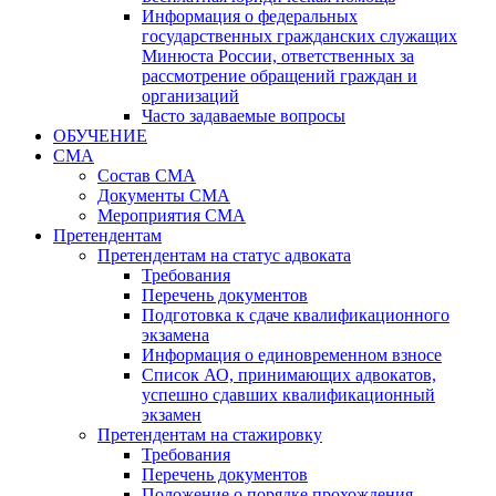
Информация о федеральных
государственных гражданских служащих
Минюста России, ответственных за
рассмотрение обращений граждан и
организаций
Часто задаваемые вопросы
ОБУЧЕНИЕ
СМА
Состав СМА
Документы СМА
Мероприятия СМА
Претендентам
Претендентам на статус адвоката
Требования
Перечень документов
Подготовка к сдаче квалификационного
экзамена
Информация о единовременном взносе
Список АО, принимающих адвокатов,
успешно сдавших квалификационный
экзамен
Претендентам на стажировку
Требования
Перечень документов
Положение о порядке прохождения