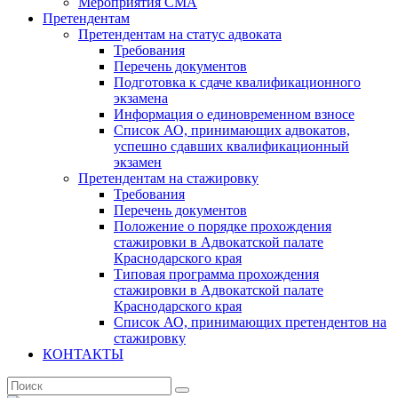
Мероприятия СМА
Претендентам
Претендентам на статус адвоката
Требования
Перечень документов
Подготовка к сдаче квалификационного
экзамена
Информация о единовременном взносе
Список АО, принимающих адвокатов,
успешно сдавших квалификационный
экзамен
Претендентам на стажировку
Требования
Перечень документов
Положение о порядке прохождения
стажировки в Адвокатской палате
Краснодарского края
Типовая программа прохождения
стажировки в Адвокатской палате
Краснодарского края
Список АО, принимающих претендентов на
стажировку
КОНТАКТЫ