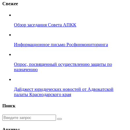
Свежее
Обзор заседания Совета АПКК
Информационное письмо Росфинмониторинга
Опрос, посвященный осуществлению защиты по
назначению
Дайджест юридических новостей от Адвокатской
палаты Краснодарского края
Поиск
Введите
запрос
Архивы