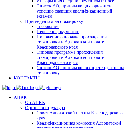
Информация о единовременном взносе
Список АО, принимающих адвокатов,
успешно сдавших квалификационный
экзамен
Претендентам на стажировку
Требования
Перечень документов
Положение о порядке прохождения
стажировки в Адвокатской палате
Краснодарского края
Типовая программа прохождения
стажировки в Адвокатской палате
Краснодарского края
Список АО, принимающих претендентов на
стажировку
КОНТАКТЫ
АПКК
Об АПКК
Органы и структура
Совет Адвокатской палаты Краснодарского
края
Квалификационная комиссия Адвокатской