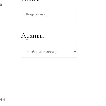
а
Введите
запрос
Архивы
Архивы
тей.