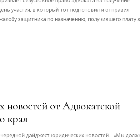
признает безусловное право адвоката на получение
день участия, в который тот подготовил и отправил
жалобу защитника по назначению, получившего плату 
 новостей от Адвокатской
о края
чередной дайджест юридических новостей. «Мы долж