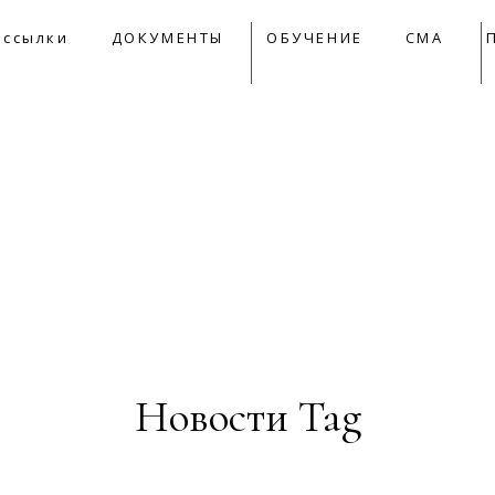
09:00 - 18:00
mail@apkk.ru
 ссылки
ДОКУМЕНТЫ
ОБУЧЕНИЕ
СМА
лки
ДОКУМЕНТЫ
ОБУЧЕНИЕ
СМА
Прет
Новости Tag