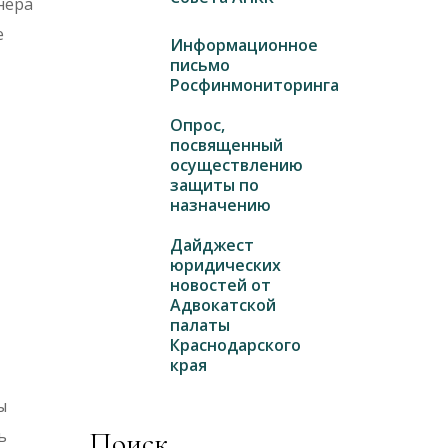
нера
е
Информационное
письмо
Росфинмониторинга
Опрос,
посвященный
осуществлению
защиты по
назначению
Дайджест
юридических
новостей от
Адвокатской
палаты
Краснодарского
края
ы
ь
Поиск