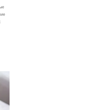
ые
ние
к