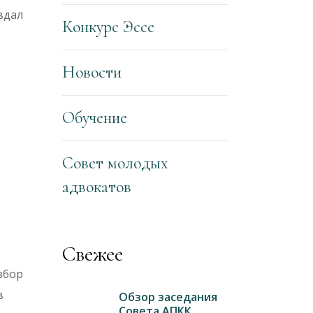
вдал
Конкурс Эссе
Новости
Обучение
Совет молодых
адвокатов
Свежее
збор
в
Обзор заседания
Совета АПКК