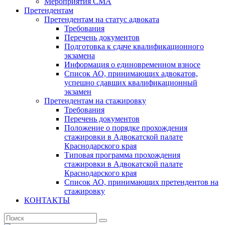
Мероприятия СМА
Претендентам
Претендентам на статус адвоката
Требования
Перечень документов
Подготовка к сдаче квалификационного
экзамена
Информация о единовременном взносе
Список АО, принимающих адвокатов,
успешно сдавших квалификационный
экзамен
Претендентам на стажировку
Требования
Перечень документов
Положение о порядке прохождения
стажировки в Адвокатской палате
Краснодарского края
Типовая программа прохождения
стажировки в Адвокатской палате
Краснодарского края
Список АО, принимающих претендентов на
стажировку
КОНТАКТЫ