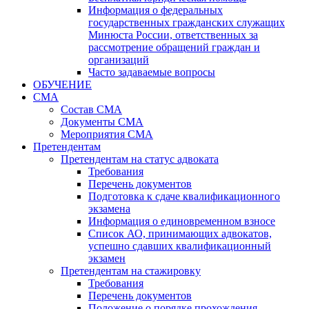
Информация о федеральных
государственных гражданских служащих
Минюста России, ответственных за
рассмотрение обращений граждан и
организаций
Часто задаваемые вопросы
ОБУЧЕНИЕ
СМА
Состав СМА
Документы СМА
Мероприятия СМА
Претендентам
Претендентам на статус адвоката
Требования
Перечень документов
Подготовка к сдаче квалификационного
экзамена
Информация о единовременном взносе
Список АО, принимающих адвокатов,
успешно сдавших квалификационный
экзамен
Претендентам на стажировку
Требования
Перечень документов
Положение о порядке прохождения