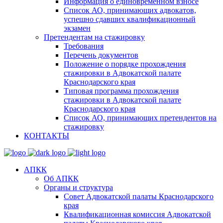
Информация о единовременном взносе
Список АО, принимающих адвокатов,
успешно сдавших квалификационный
экзамен
Претендентам на стажировку
Требования
Перечень документов
Положение о порядке прохождения
стажировки в Адвокатской палате
Краснодарского края
Типовая программа прохождения
стажировки в Адвокатской палате
Краснодарского края
Список АО, принимающих претендентов на
стажировку
КОНТАКТЫ
АПКК
Об АПКК
Органы и структура
Совет Адвокатской палаты Краснодарского
края
Квалификационная комиссия Адвокатской