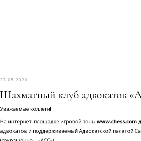
27.05.2020
Шахматный клуб адвокатов «Ad
Уважаемые коллеги!
На интернет-площадке игровой зоны
www.chess.com
д
адвокатов и поддерживаемый Адвокатской палатой Са
(сокращённо – «АСС»).