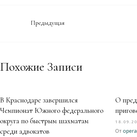
Предыдущая
Похожие Записи
В Краснодаре завершился
О пред
Чемпионат Южного федерального
пригов
округа по быстрым шахматам
18.09.2
среди адвокатов
От
opera